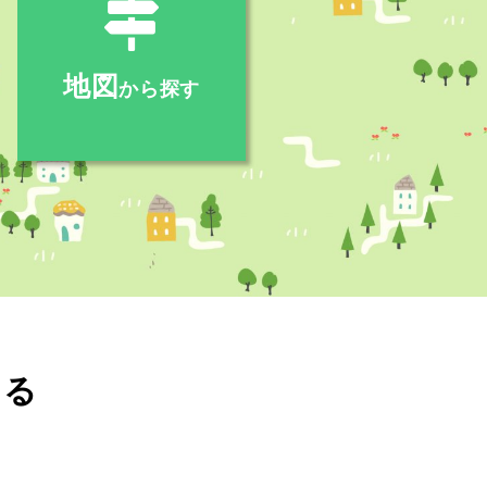
地図
から探す
する