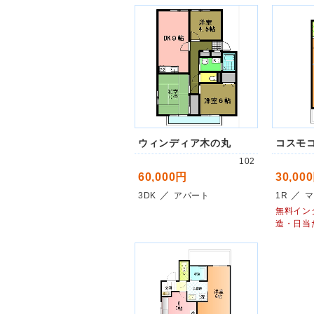
ウィンディア木の丸
コスモ
102
60,000円
30,00
／
／
3DK
アパート
1R
マ
無料イン
造・日当