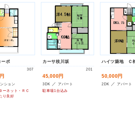
コーポ
カーサ枝川坂
ハイツ築地 Ｃ
307
201
0円
45,000円
50,000円
／
／
ンション
3DK
アパート
2DK
アパート
ターネット・ＲＣ
駐車場1台込み
たり良好