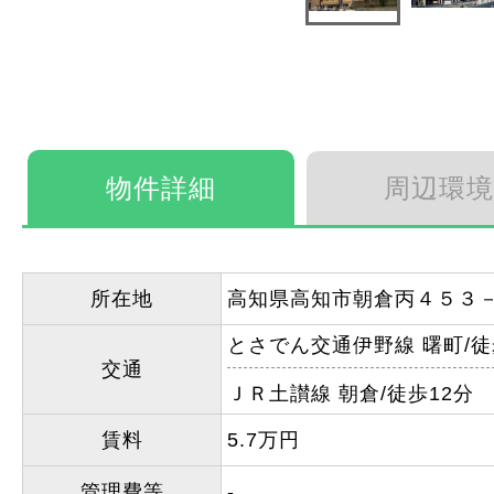
物件詳細
周辺環境
所在地
高知県高知市朝倉丙４５３
とさでん交通伊野線 曙町/徒
交通
ＪＲ土讃線 朝倉/徒歩12分
賃料
5.7万円
管理費等
-