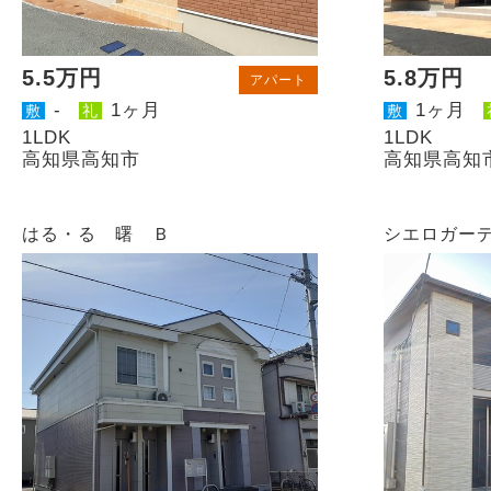
5.5万円
5.8万円
アパート
-
1ヶ月
1ヶ月
敷
礼
敷
1LDK
1LDK
高知県高知市
高知県高知
はる・る 曙 Ｂ
シエロガー