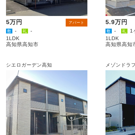
5万円
5.9万円
アパート
-
-
-
1
敷
礼
敷
礼
1LDK
1LDK
高知県高知市
高知県高知
シエロガーデン高知
メゾンドラ