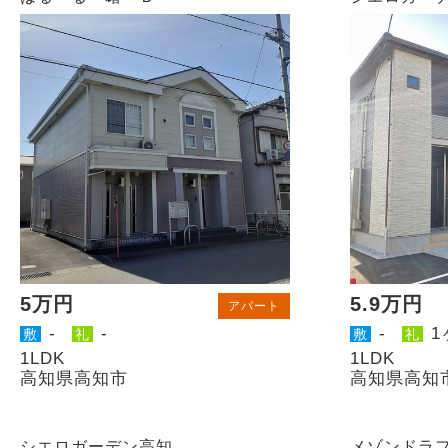
5万円
5.9万円
アパート
-
-
-
1
敷
礼
敷
礼
1LDK
1LDK
高知県高知市
高知県高知
シエロガーデン高知
メゾンドラ