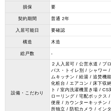
損保
要
契約期間
普通 2年
入居可能日
要確認
構造
木造
総戸数
-
２人入居可
公営水道
プ
バス・トイレ別
シャワー
ムキッチン
給湯
追焚機
化粧台
エアコン
床下収
ト
室内洗濯機置き場
CS
設備・こだわり
ローリング
宅配ボックス
便座
カウンターキッチン
所独立
防犯カメラ
イン