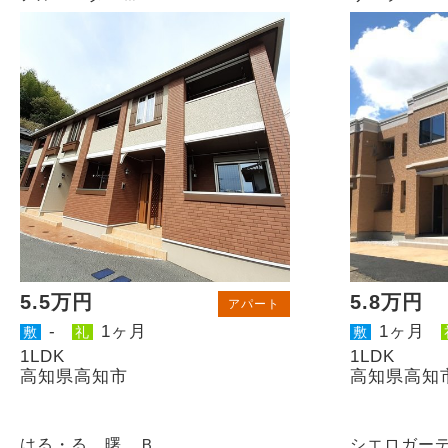
5.5万円
5.8万円
アパート
-
1ヶ月
1ヶ月
敷
礼
敷
1LDK
1LDK
高知県高知市
高知県高知
はる・る 曙 Ｂ
シエロガー