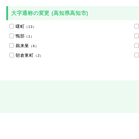
大字通称の変更 (高知県高知市)
曙町
（13）
鴨部
（1）
鵜来巣
（6）
朝倉東町
（2）