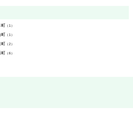
本町
（1）
山町
（1）
横町
（2）
西町
（6）